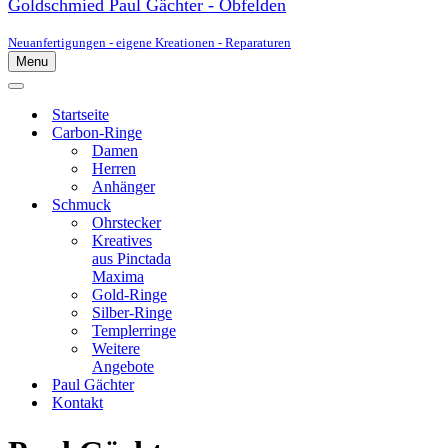
Goldschmied Paul Gächter - Obfelden
Neuanfertigungen - eigene Kreationen - Reparaturen
Menu
Navigationsmenü
Navigationsmenü
Startseite
Carbon-Ringe
Damen
Herren
Anhänger
Schmuck
Ohrstecker
Kreatives
aus Pinctada
Maxima
Gold-Ringe
Silber-Ringe
Templerringe
Weitere
Angebote
Paul Gächter
Kontakt