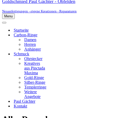
Goldschmied Paul Gächter - Obfelden
Neuanfertigungen - eigene Kreationen - Reparaturen
Menu
Navigationsmenü
Navigationsmenü
Startseite
Carbon-Ringe
Damen
Herren
Anhänger
Schmuck
Ohrstecker
Kreatives
aus Pinctada
Maxima
Gold-Ringe
Silber-Ringe
Templerringe
Weitere
Angebote
Paul Gächter
Kontakt