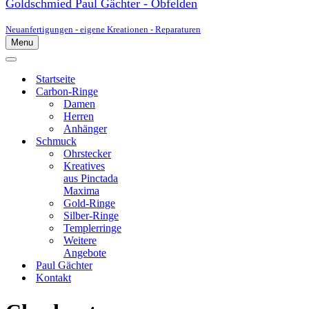
Goldschmied Paul Gächter - Obfelden
Neuanfertigungen - eigene Kreationen - Reparaturen
Menu
Navigationsmenü
Navigationsmenü
Startseite
Carbon-Ringe
Damen
Herren
Anhänger
Schmuck
Ohrstecker
Kreatives
aus Pinctada
Maxima
Gold-Ringe
Silber-Ringe
Templerringe
Weitere
Angebote
Paul Gächter
Kontakt