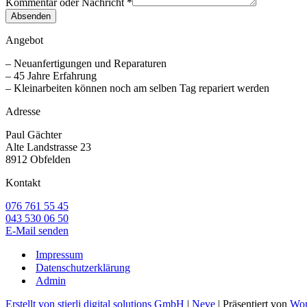
Kommentar oder Nachricht
*
Absenden
Angebot
– Neuanfertigungen und Reparaturen
– 45 Jahre Erfahrung
– Kleinarbeiten können noch am selben Tag repariert werden
Adresse
Paul Gächter
Alte Landstrasse 23
8912 Obfelden
Kontakt
076 761 55 45
043 530 06 50
E-Mail senden
Impressum
Datenschutzerklärung
Admin
Erstellt von stierli digital solutions GmbH
|
Neve
| Präsentiert von
Wor