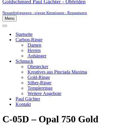
Goldschmied Paul Gächter - Obfelden
Neuanfertigungen - eigene Kreationen - Reparaturen
Menu
Navigationsmenü
Navigationsmenü
Startseite
Carbon-Ringe
Damen
Herren
Anhänger
Schmuck
Ohrstecker
Kreatives aus Pinctada Maxima
Gold-Ringe
Silber-Ringe
Templerringe
Weitere Angebote
Paul Gächter
Kontakt
C-05D – Opal 750 Gold