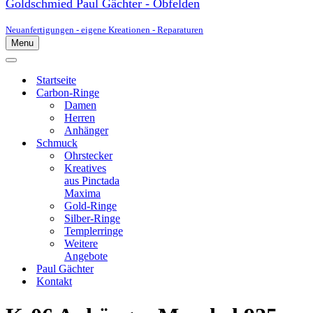
Goldschmied Paul Gächter - Obfelden
Neuanfertigungen - eigene Kreationen - Reparaturen
Menu
Navigationsmenü
Navigationsmenü
Startseite
Carbon-Ringe
Damen
Herren
Anhänger
Schmuck
Ohrstecker
Kreatives
aus Pinctada
Maxima
Gold-Ringe
Silber-Ringe
Templerringe
Weitere
Angebote
Paul Gächter
Kontakt