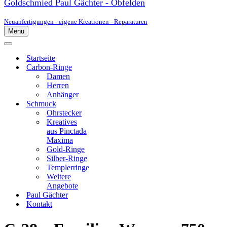
Goldschmied Paul Gächter - Obfelden
Neuanfertigungen - eigene Kreationen - Reparaturen
Menu
Navigationsmenü
Navigationsmenü
Startseite
Carbon-Ringe
Damen
Herren
Anhänger
Schmuck
Ohrstecker
Kreatives
aus Pinctada
Maxima
Gold-Ringe
Silber-Ringe
Templerringe
Weitere
Angebote
Paul Gächter
Kontakt