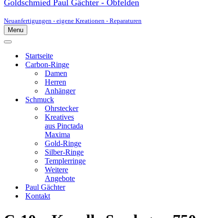
Goldschmied Paul Gächter - Obfelden
Neuanfertigungen - eigene Kreationen - Reparaturen
Menu
Navigationsmenü
Navigationsmenü
Startseite
Carbon-Ringe
Damen
Herren
Anhänger
Schmuck
Ohrstecker
Kreatives
aus Pinctada
Maxima
Gold-Ringe
Silber-Ringe
Templerringe
Weitere
Angebote
Paul Gächter
Kontakt