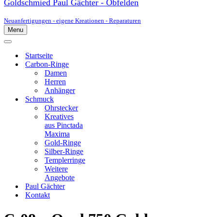
Goldschmied Paul Gächter - Obfelden
Neuanfertigungen - eigene Kreationen - Reparaturen
Menu
Navigationsmenü
Navigationsmenü
Startseite
Carbon-Ringe
Damen
Herren
Anhänger
Schmuck
Ohrstecker
Kreatives
aus Pinctada
Maxima
Gold-Ringe
Silber-Ringe
Templerringe
Weitere
Angebote
Paul Gächter
Kontakt