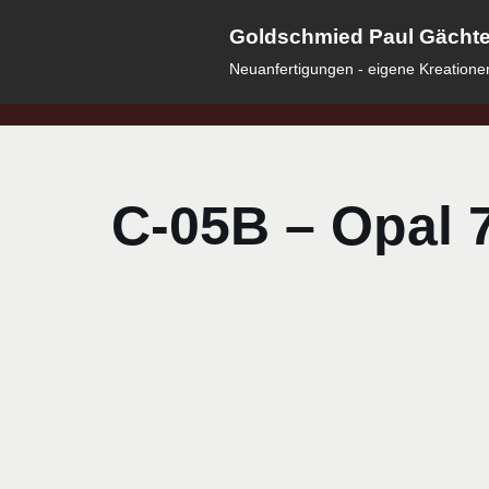
Goldschmied Paul Gächter
Zum
Neuanfertigungen - eigene Kreatione
Inhalt
springen
C-05B – Opal 7