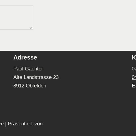
Adresse
K
Paul Gächter
0
Alte Landstrasse 23
0
8912 Obfelden
E
ve
| Präsentiert von