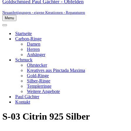
Goldschmied Paul Gächter - Obfelden
Neuanfertigungen - eigene Kreationen - Reparaturen
Menu
Navigationsmenü
Navigationsmenü
Startseite
Carbon-Ringe
Damen
Herren
Anhänger
Schmuck
Ohrstecker
Kreatives aus Pinctada Maxima
Gold-Ringe
Silber-Ringe
Templerringe
Weitere Angebote
Paul Gächter
Kontakt
S-03 Citrin 925 Silber