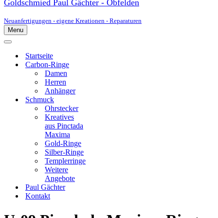
Goldschmied Paul Gächter - Obfelden
Neuanfertigungen - eigene Kreationen - Reparaturen
Menu
Navigationsmenü
Navigationsmenü
Startseite
Carbon-Ringe
Damen
Herren
Anhänger
Schmuck
Ohrstecker
Kreatives
aus Pinctada
Maxima
Gold-Ringe
Silber-Ringe
Templerringe
Weitere
Angebote
Paul Gächter
Kontakt