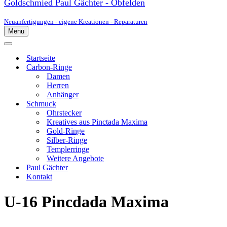
Goldschmied Paul Gächter - Obfelden
Neuanfertigungen - eigene Kreationen - Reparaturen
Menu
Navigationsmenü
Navigationsmenü
Startseite
Carbon-Ringe
Damen
Herren
Anhänger
Schmuck
Ohrstecker
Kreatives aus Pinctada Maxima
Gold-Ringe
Silber-Ringe
Templerringe
Weitere Angebote
Paul Gächter
Kontakt
U-16 Pincdada Maxima